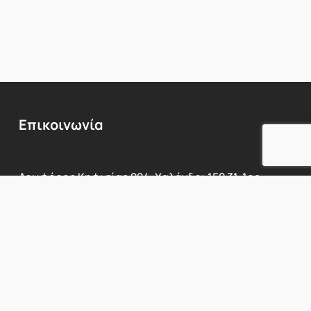
Επικοινωνία
Λεωφόρος
Κηφισίας
224,
Χαλάνδρι
152
31,
1ος
όροφος
Προβολή Χάρτη
Τηλ:
210
6717760
E-mail:
info@innerbeauty.gr