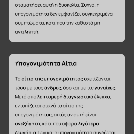
σταματήσει αυτή η δυσκολία. Συχνά, η
υπογονιμότητα δεν εμφανίζει συγκεκριμένα
συμπτώματα, κάτι που την καθιστά μη
αντιληπτή.
Υπογονιμότητα
Αίτια
Τα
αίτια της υπογονιμότητας
σχετίζονται
τόσο με τους
άνδρες
, όσο και με τις
γυναίκες
.
Μετά από
λεπτομερή διαγνωστικό έλεγχο
,
εντοπίζεται συχνά το αίτιο της
υπογονιμότητας, εκτός αν αυτή είναι
ανεξήγητη
, κάτι που αφορά
λιγότερα
ζευγάρια
. Γενικά, η υπογονιμότητα συνδέεται