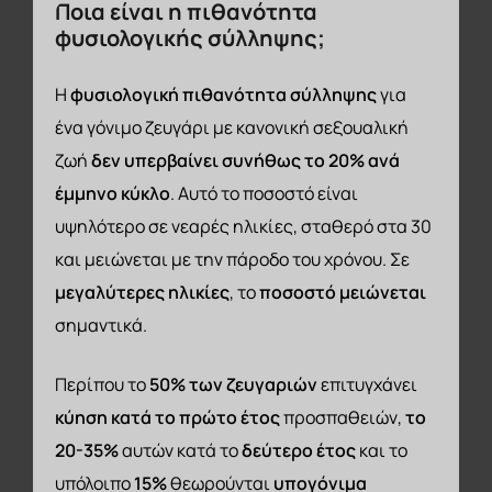
Ποια
είναι
η
πιθανότητα
φυσιολογικής
σύλληψης;
Η
φυσιολογική πιθανότητα σύλληψης
για
ένα γόνιμο ζευγάρι με κανονική σεξουαλική
ζωή
δεν υπερβαίνει συνήθως το 20% ανά
έμμηνο κύκλο
. Αυτό το ποσοστό είναι
υψηλότερο σε νεαρές ηλικίες, σταθερό στα 30
και μειώνεται με την πάροδο του χρόνου. Σε
μεγαλύτερες ηλικίες
, το
ποσοστό μειώνεται
σημαντικά.
Περίπου το
50% των ζευγαριών
επιτυγχάνει
κύηση κατά το πρώτο έτος
προσπαθειών,
το
20-35%
αυτών κατά το
δεύτερο έτος
και το
υπόλοιπο
15%
θεωρούνται
υπογόνιμα