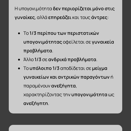
Η υπογονιμότητα
δεν περιορίζεται μόνο στις
γυναίκες
, αλλά
επηρεάζει
και τους
άντρες
:
Το
1/3 περίπου των περιστατικών
υπογονιμότητας
οφείλεται σε
γυναικεία
προβλήματα
.
Άλλο
1/3
σε
ανδρικά προβλήματα
.
Το
υπόλοιπο 1/3
αποδίδεται σε
μείγμα
γυναικείων και αντρικών παραγόντων
ή
παραμένουν
ανεξήγητα
,
χαρακτηρίζοντας την
υπογονιμότητα
ως
ανεξήγητη
.