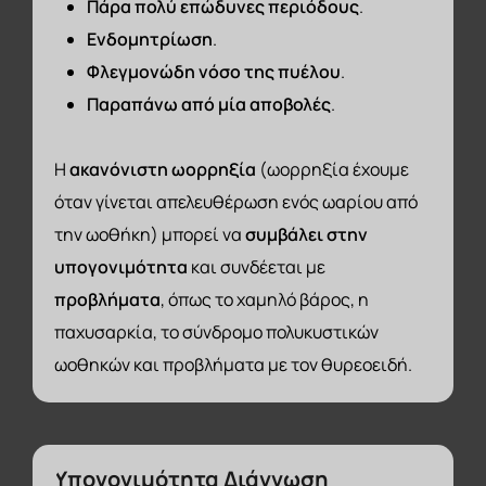
Πάρα πολύ επώδυνες περιόδους
.
Ενδομητρίωση
.
Φλεγμονώδη νόσο της πυέλου
.
Παραπάνω από μία αποβολές
.
Η
ακανόνιστη ωορρηξία
(ωορρηξία έχουμε
όταν γίνεται απελευθέρωση ενός ωαρίου από
την ωοθήκη) μπορεί να
συμβάλει στην
υπογονιμότητα
και συνδέεται με
προβλήματα
, όπως το χαμηλό βάρος, η
παχυσαρκία, το σύνδρομο πολυκυστικών
ωοθηκών και προβλήματα με τον θυρεοειδή.
Υπογονιμότητα
Διάγνωση