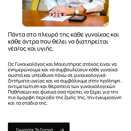
Πάντα
στο
πλευρό
της
κάθε
γυναίκας
και
κάθε
άντρα
που
θέλει
να
διατηρείται
νέα/ος
και
υγιής.
Ως
Γυναικολόγος
και
Μαιευτήρας
στόχος
είναι
να
ενημερώνουμε
και
να
συμβουλεύουν
κάθε
γυναίκα
σωστά
και
υπεύθυνα
πάνω
σε
γυναικολογικά
ζητήματα
υγείας
και
να
συμβάλουμε
στην
πρόληψη
,
αντιμετώπιση
και
θεραπεία
των
γυναικολογικών
Παθήσεων
και
φυσικά
όσα
πρέπει
να
ξέρει
για
την
πιο
όμορφη
περίοδο
της
ζωής
της,
την
εγκυμοσύνη
και
τα
στάδια
της.
Γνωρίστε Τη Γιατρό