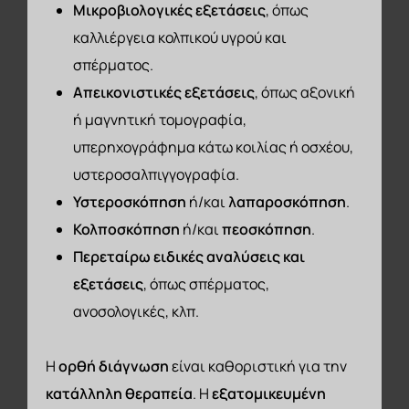
Μικροβιολογικές εξετάσεις
, όπως
καλλιέργεια κολπικού υγρού και
σπέρματος.
Απεικονιστικές εξετάσεις
, όπως αξονική
ή μαγνητική τομογραφία,
υπερηχογράφημα κάτω κοιλίας ή οσχέου,
υστεροσαλπιγγογραφία.
Υστεροσκόπηση
ή/και
λαπαροσκόπηση
.
Κολποσκόπηση
ή/και
πεοσκόπηση
.
Περεταίρω ειδικές αναλύσεις και
εξετάσεις
, όπως σπέρματος,
ανοσολογικές, κλπ.
Η
ορθή διάγνωση
είναι καθοριστική για την
κατάλληλη θεραπεία
. Η
εξατομικευμένη