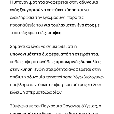
Η
υπογονιμότητα
αναφέρεται στην
αδυναμία
ενός ζευγαριού
να επιτύχει κύηση
και να
ολοκληρώσει την εγκυμοσύνη, παρά τις
προσπάθειές του
για τουλάχιστον ένα έτος με
τακτικές ερωτικές επαφές
.
Σημαντικό είναι να σημειωθεί ότι η
υπογονιμότητα διαφέρει από τη στειρότητα
,
καθώς αφορά συνήθως
προσωρινές δυσκολίες
στην κύηση
, ενώ η στειρότητα αναφέρεται στην
απόλυτη αδυναμία τεκνοποίησης λόγω βιολογικών
προβλημάτων, όπως η αφαίρεση μήτρας ή ολική
έλλειψη σπερματοζωαρίων.
Σύμφωνα με τον Παγκόσμιο Οργανισμό Υγείας, η
υπογονιμότητα
θεωρείται ως
διαταραχή της