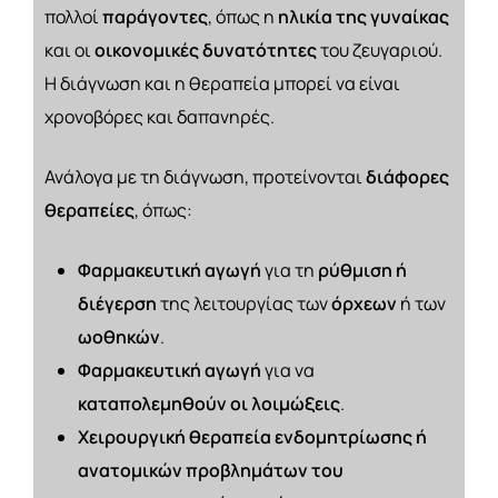
πολλοί
παράγοντες
, όπως η
ηλικία της γυναίκας
και οι
οικονομικές
δυνατότητες
του ζευγαριού.
Η διάγνωση και η θεραπεία μπορεί να είναι
χρονοβόρες και δαπανηρές.
Ανάλογα με τη διάγνωση, προτείνονται
διάφορες
θεραπείες
, όπως:
Φαρμακευτική αγωγή
για τη
ρύθμιση ή
διέγερση
της λειτουργίας των
όρχεων
ή των
ωοθηκών
.
Φαρμακευτική αγωγή
για να
καταπολεμηθούν οι λοιμώξεις
.
Χειρουργική θεραπεία ενδομητρίωσης ή
ανατομικών προβλημάτων του