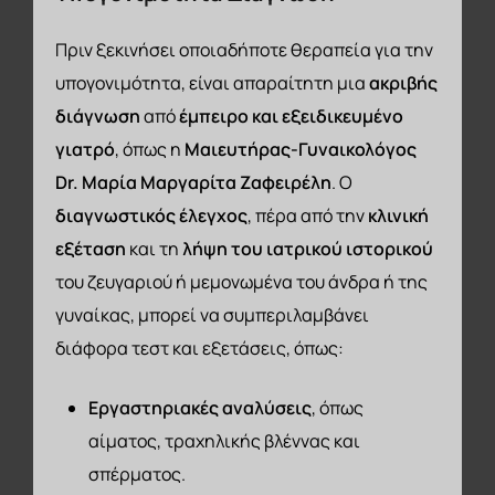
Πριν ξεκινήσει οποιαδήποτε θεραπεία για την
υπογονιμότητα, είναι απαραίτητη μια
ακριβής
διάγνωση
από
έμπειρο και εξειδικευμένο
γιατρό
, όπως η
Μαιευτήρας-Γυναικολόγος
Dr
. Μαρία Μαργαρίτα Ζαφειρέλη
. Ο
διαγνωστικός έλεγχος
, πέρα από την
κλινική
εξέταση
και τη
λήψη του ιατρικού ιστορικού
του ζευγαριού ή μεμονωμένα του άνδρα ή της
γυναίκας, μπορεί να συμπεριλαμβάνει
διάφορα τεστ και εξετάσεις, όπως:
Εργαστηριακές αναλύσεις
, όπως
αίματος, τραχηλικής βλέννας και
σπέρματος.