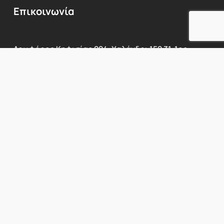
Επικοινωνία
Λεωφόρος
Κηφισίας
224,
Χαλάνδρι
152
31,
1ος
όροφος
Προβολή Χάρτη
Τηλ:
210
6717760
E-mail:
info@innerbeauty.gr
Συνεργαζόμενη
Κλινική