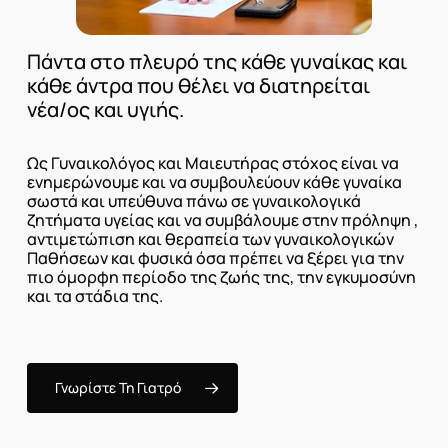
Πάντα
στο
πλευρό
της
κάθε
γυναίκας
και
κάθε
άντρα
που
θέλει
να
διατηρείται
νέα/ος
και
υγιής.
Ως
Γυναικολόγος
και
Μαιευτήρας
στόχος
είναι
να
ενημερώνουμε
και
να
συμβουλεύουν
κάθε
γυναίκα
σωστά
και
υπεύθυνα
πάνω
σε
γυναικολογικά
ζητήματα
υγείας
και
να
συμβάλουμε
στην
πρόληψη
,
αντιμετώπιση
και
θεραπεία
των
γυναικολογικών
Παθήσεων
και
φυσικά
όσα
πρέπει
να
ξέρει
για
την
πιο
όμορφη
περίοδο
της
ζωής
της,
την
εγκυμοσύνη
και
τα
στάδια
της.
Γνωρίστε Τη Γιατρό