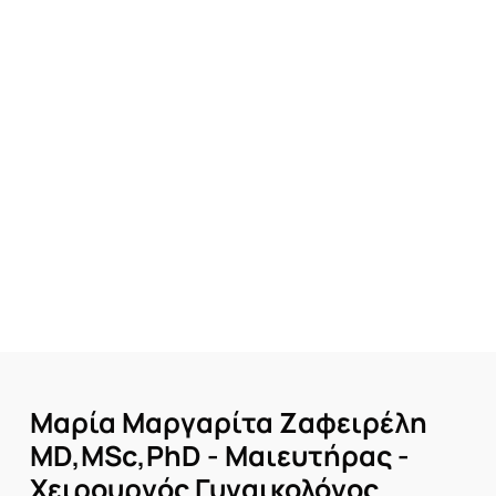
Doppler Κύησης – Πότε γίνεται;
Το Doppler Κύησης συνιστάται συνήθως σε
περιπτώσεις υψηλού κινδύνου, όπως υπέρταση,
προεκλαμψία ή όταν υπάρχουν ενδείξεις για
καθυστερημένη ανάπτυξη του εμβρύου. To
Doppler Κύησης
είναι μια ανώδυνη και ασφαλή
εξέταση, που παρέχει κρίσιμες πληροφορίες για
την υγεία και την ευημερία του εμβρύου κατά τη
διάρκεια της εγκυμοσύνης.
Μαρία
Μαργαρίτα
Ζαφειρέλη
MD,MSc,PhD
-
Μαιευτήρας
-
Χειρουργός
Γυναικολόγος