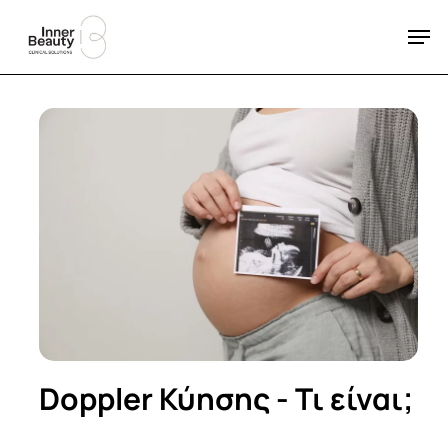
Skip
Men
to
Close
main
Menu
content
Doppler
Κύησης
-
Τι
είναι;