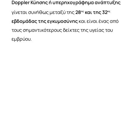
Doppler Κύησης ή
υπερηχογράφημα ανάπτυξης
γίνεται συνήθως μεταξύ της
28
και της 32
ης
ης
εβδομάδας της εγκυμοσύνης
και είναι ένας από
τους σημαντικότερους δείκτες της υγείας του
εμβρύου.
Το
Doppler Κύησης
είναι μια εξειδικευμένη
υπερηχογραφική εξέταση που χρησιμοποιείται
για την αξιολόγηση της ροής του αίματος μεταξύ
της μητέρας, του πλακούντα και του εμβρύου.
Μέσω του
Doppler Κύησης
, οι γιατροί μπορούν να
ελέγξουν την οξυγόνωση και την ανάπτυξη του
εμβρύου, καθώς και να εντοπίσουν πιθανά
προβλήματα που σχετίζονται με τον πλακούντα ή
τις αρτηρίες του ομφαλίου λώρου.