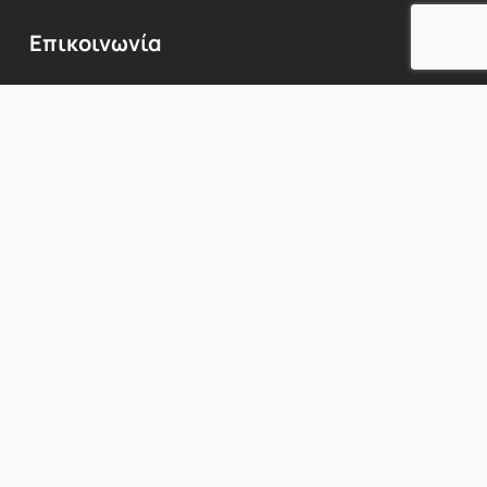
Επικοινωνία
Λεωφόρος
Κηφισίας
224,
Χαλάνδρι
152
31,
1ος
όροφος
Προβολή Χάρτη
Τηλ:
210
6717760
E-mail:
info@innerbeauty.gr