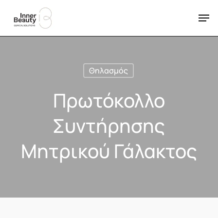
Skip
Men
to
Close
main
Menu
content
Θηλασμός
Πρωτόκολλο
Συντήρησης
Μητρικού Γάλακτος