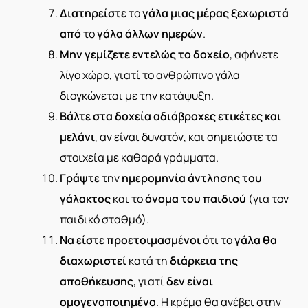
Διατηρείστε
το
γάλα μιας μέρας ξεχωριστά
από
το
γάλα άλλων ημερών
.
Μην γεμίζετε εντελώς το δοχείο
, αφήνετε
λίγο χώρο, γιατί το ανθρώπινο γάλα
διογκώνεται με την κατάψυξη.
Βάλτε στα δοχεία αδιάβροχες ετικέτες και
μελάνι
, αν είναι δυνατόν, και σημειώστε τα
στοιχεία με καθαρά γράμματα.
Γράψτε
την
ημερομηνία άντλησης του
γάλακτος
και το
όνομα του παιδιού
(για τον
παιδικό σταθμό).
Να είστε προετοιμασμένοι
ότι το
γάλα θα
διαχωριστεί
κατά τη
διάρκεια της
αποθήκευσης
, γιατί
δεν είναι
ομογενοποιημένο
. Η κρέμα θα ανέβει στην