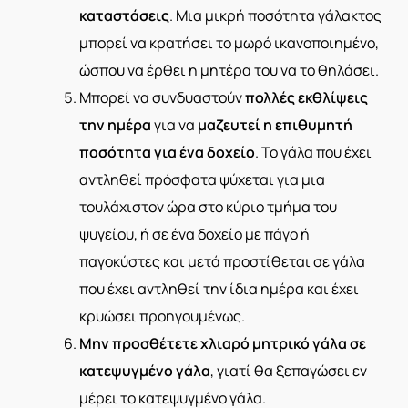
καταστάσεις
. Μια μικρή ποσότητα γάλακτος
μπορεί να κρατήσει το μωρό ικανοποιημένο,
ώσπου να έρθει η μητέρα του να το θηλάσει.
Μπορεί να συνδυαστούν
πολλές εκθλίψεις
την ημέρα
για να
μαζευτεί η επιθυμητή
ποσότητα
για ένα δοχείο
. Το γάλα που έχει
αντληθεί πρόσφατα ψύχεται για μια
τουλάχιστον ώρα στο κύριο τμήμα του
ψυγείου, ή σε ένα δοχείο με πάγο ή
παγοκύστες και μετά προστίθεται σε γάλα
που έχει αντληθεί την ίδια ημέρα και έχει
κρυώσει προηγουμένως.
Μην προσθέτετε χλιαρό μητρικό γάλα σε
κατεψυγμένο γάλα
, γιατί θα ξεπαγώσει εν
μέρει το κατεψυγμένο γάλα.