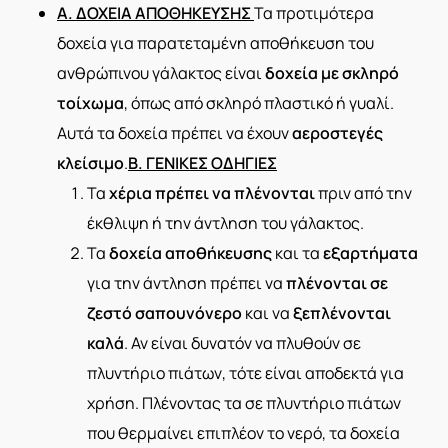
Α. ΔΟΧΕΙΑ ΑΠΟΘΗΚΕΥΣΗΣ
Τα προτιμότερα
δοχεία για παρατεταμένη αποθήκευση του
ανθρώπινου γάλακτος είναι
δοχεία με σκληρό
τοίχωμα
, όπως από σκληρό πλαστικό ή γυαλί.
Αυτά τα δοχεία πρέπει να έχουν
αεροστεγές
κλείσιμο
.
Β. ΓΕΝΙΚΕΣ ΟΔΗΓΙΕΣ
Τα
χέρια πρέπει να πλένονται
πριν από την
έκθλιψη ή την άντληση του γάλακτος.
Τα
δοχεία αποθήκευσης
και τα
εξαρτήματα
για την άντληση πρέπει να
πλένονται
σε
ζεστό σαπουνόνερο
και να
ξεπλένονται
καλά
. Αν είναι δυνατόν να πλυθούν σε
πλυντήριο πιάτων, τότε είναι αποδεκτά για
χρήση. Πλένοντας τα σε πλυντήριο πιάτων
που θερμαίνει επιπλέον το νερό, τα δοχεία