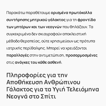
Παρακάτω παραθέτουμε
ορισμένα πρωτόκολλα
συντήρησης μητρικού γάλακτος
για τη
φροντίδα
των μητέρων
και των
νεογνών
που θηλάζουν. Τα
συγκεκριμένα δεν σκιαγραφούν αποκλειστική
μέθοδο θεραπείας, ούτε χρησιμεύουν ως πρότυπα
ιατρικής περίθαλψης. Μπορεί να χρειάζονται
παραλλαγές
στην αντιμετώπιση,
προσαρμοσμένες
στις
ανάγκες του κάθε ασθενή
.
Πληροφορίες
για
την
Αποθήκευση
Ανθρώπινου
Γάλακτος
για
τα
Υγιή
Τελειόμηνα
Νεογνά
στο
Σπίτι