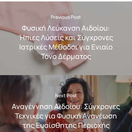
Previous Post
Φυσική Λεύκανση Αιδοίου:
Ήπιες Λύσεις και Σύγχρονες
Ιατρικές Μέθοδοι για Ενιαίο
Τόνο Δέρματος
Next Post
Αναγέννηση Αιδοίου: Σύγχρονες
Τεχνικές για Φυσική Ανανέωση
της Ευαίσθητης Περιοχής