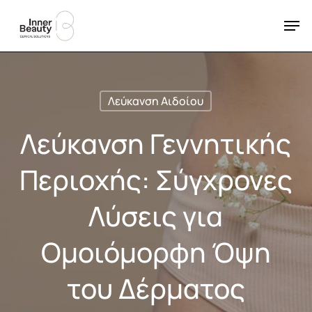
Skip
Men
to
Close
main
Menu
content
Λεύκανση Αιδοίου
Λεύκανση Γεννητικής
Περιοχής: Σύγχρονες
Λύσεις για
Ομοιόμορφη Όψη
του Δέρματος