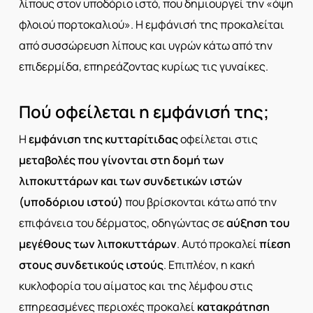
λίπους στον υποδόριο ιστό, που δημιουργεί την «όψη
φλοιού πορτοκαλιού». Η εμφάνισή της προκαλείται
από συσσώρευση λίπους και υγρών κάτω από την
επιδερμίδα, επηρεάζοντας κυρίως τις γυναίκες.
Πού οφείλεται η εμφάνισή της;
Η
εμφάνιση της κυτταρίτιδας
οφείλεται στις
μεταβολές που γίνονται στη δομή των
λιποκυττάρων
και των συνδετικών ιστών
(υποδόριου ιστού)
που βρίσκονται κάτω από την
επιφάνεια του δέρματος, οδηγώντας σε
αύξηση του
μεγέθους των λιποκυττάρων
. Αυτό προκαλεί
πίεση
στους
συνδετικούς ιστούς
. Επιπλέον, η κακή
κυκλοφορία του αίματος και της λέμφου στις
επηρεασμένες περιοχές προκαλεί
κατακράτηση