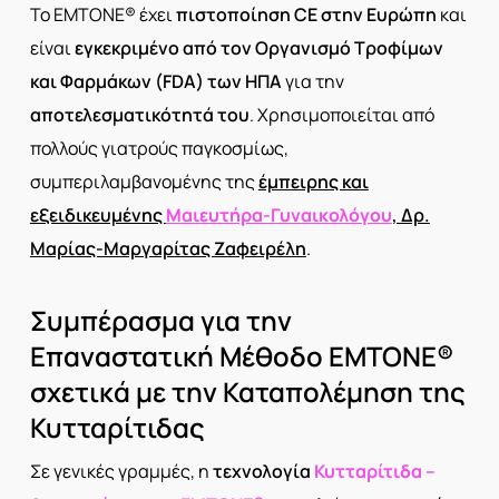
Το EMTONE® έχει
πιστοποίηση CE στην Ευρώπη
και
είναι
εγκεκριμένο από τον Οργανισμό Τροφίμων
και Φαρμάκων (FDA) των ΗΠΑ
για την
αποτελεσματικότητά
του
. Χρησιμοποιείται από
πολλούς γιατρούς παγκοσμίως,
συμπεριλαμβανομένης της
έμπειρης και
εξειδικευμένης
Μαιευτήρα-Γυναικολόγου
, Δρ.
Μαρίας-Μαργαρίτας Ζαφειρέλη
.
Συμπέρασμα για την
Επαναστατική Μέθοδο EMTONE®
σχετικά με την Καταπολέμηση της
Κυτταρίτιδας
Σε γενικές γραμμές, η
τεχνολογία
Κυτταρίτιδα –