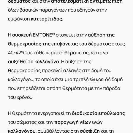
δέρματος
και στην
αποτελεσματική αντιμετώπιση
όλων βασικών παραγόντων που οδηγούν στην
εμφάνιση
κυτταρίτιδας
.
Η
συσκευή EMTONE®
στοχεύει στην
αύξηση της
θερμοκρασίας της επιφάνειας του δέρματος
στους
40-42°C σε κάθε περιοχή θεραπείας, ώστε να
αυξηθεί το κολλαγόνο
. Η αύξηση της
θερμοκρασίας προκαλεί αλλαγές στη δομή του
κολλαγόνου, το οποίο έχει μια τριπλή ελικοειδή δομή
που επηρεάζεται από τη θερμότητα με την πάροδο
του χρόνου.
Η θερμότητα ενεργοποιεί τη
διαδικασία επούλωσης
του σώματος και την
παραγωγή νέων ινών
κολλαγόνου
, συμβάλλοντας στη
σύσφιξη
και τη