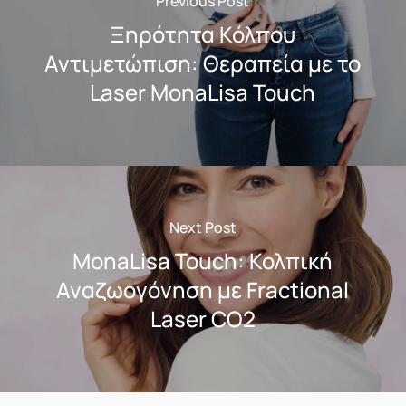
Previous Post
Ξηρότητα Κόλπου
Αντιμετώπιση: Θεραπεία με το
Laser MonaLisa Touch
Next Post
MonaLisa Touch: Κολπική
Αναζωογόνηση με Fractional
Laser CO2