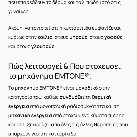
που επηρεάζουν το δέρμα και το λιπώδη ιστό στις
γυναίκες.
Ακόμη, να τονιστεί ότι η κυτταρίτιδα εμφανίζεται
κυρίως στην
κοιλιά
, στους
μηρούς
, στους
γοφούς
και στους
γλουτούς
.
Πώς λειτουργεί & Πού στοχεύσει
το μηχάνημα EMTONE®;
Το
μηχάνημα EMTONE®
είναι
μοναδικό
στην
κατηγορία του, καθώς
συνδυάζει
τη
θερμική
ενέργεια
από μονοπολική ραδιοσυχνότητα και τη
μηχανική ενέργεια
από στοχευμένα κύματα πίεσης,
και έτσι ξεχωρίζει από όλες τις άλλες θεραπείες που
υπάρχουν για την κυτταρίτιδα.