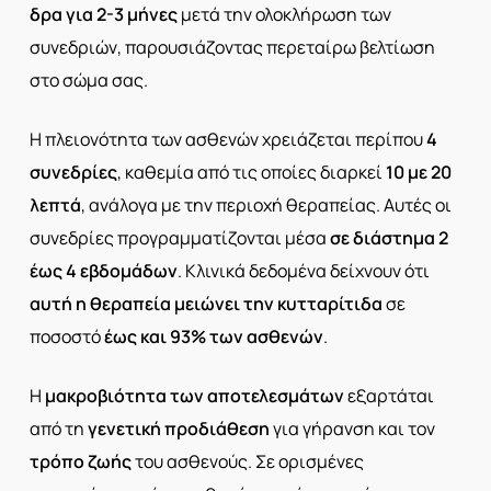
δρα για 2-3 μήνες
μετά την ολοκλήρωση των
συνεδριών, παρουσιάζοντας περεταίρω βελτίωση
στο σώμα σας.
Η πλειονότητα των ασθενών χρειάζεται περίπου
4
συνεδρίες
, καθεμία από τις οποίες διαρκεί
10 με 20
λεπτά
, ανάλογα με την περιοχή θεραπείας. Αυτές οι
συνεδρίες προγραμματίζονται μέσα
σε διάστημα 2
έως 4 εβδομάδων
. Κλινικά δεδομένα δείχνουν ότι
αυτή η θεραπεία
μειώνει την κυτταρίτιδα
σε
ποσοστό
έως και
93% των ασθενών
.
Η
μακροβιότητα των αποτελεσμάτων
εξαρτάται
από τη
γενετική προδιάθεση
για γήρανση και τον
τρόπο ζωής
του ασθενούς. Σε ορισμένες