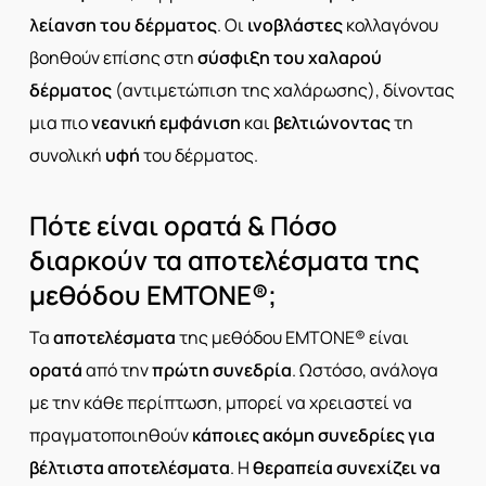
λείανση
του
δέρματος
. Οι
ινοβλάστες
κολλαγόνου
βοηθούν επίσης στη
σύσφιξη του
χαλαρού
δέρματος
(αντιμετώπιση της χαλάρωσης), δίνοντας
μια πιο
νεανική εμφάνιση
και
βελτιώνοντας
τη
συνολική
υφή
του δέρματος.
Πότε είναι ορατά & Πόσο
διαρκούν τα αποτελέσματα της
μεθόδου EMTONE®;
Τα
αποτελέσματα
της μεθόδου EMTONE® είναι
ορατά
από την
πρώτη συνεδρία
. Ωστόσο, ανάλογα
με την κάθε περίπτωση, μπορεί να χρειαστεί να
πραγματοποιηθούν
κάποιες ακόμη συνεδρίες για
βέλτιστα αποτελέσματα
. Η
θεραπεία
συνεχίζει να