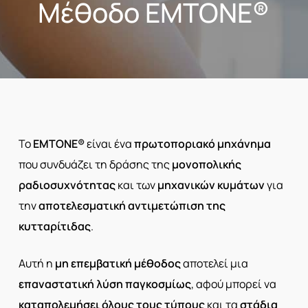
Μέθοδο EMTONE®
Το
EMTONE®
είναι ένα
πρωτοποριακό μηχάνημα
που συνδυάζει τη δράσης της
μονοπολικής
ραδιοσυχνότητας
και των
μηχανικών κυμάτων
για
την
αποτελεσματική αντιμετώπιση της
κυτταρίτιδας
.
Αυτή η
μη επεμβατική μέθοδος
αποτελεί μια
επαναστατική λύση παγκοσμίως
, αφού μπορεί να
καταπολεμήσει
όλους τους τύπους
και τα
στάδια