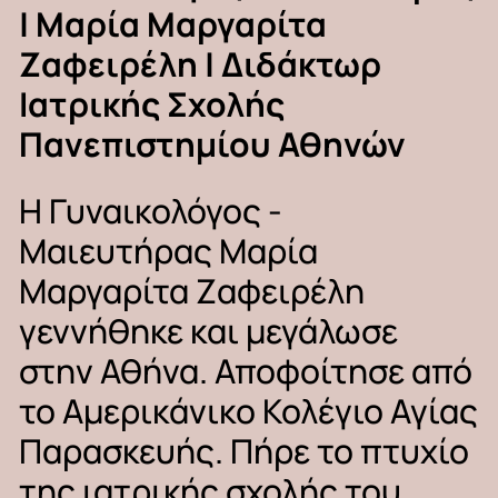
|
Μαρία
Μαργαρίτα
Ζαφειρέλη
|
Διδάκτωρ
Ιατρικής
Σχολής
Πανεπιστημίου
Αθηνών
H
Γυναικολόγος
-
Μαιευτήρας
Μαρία
Μαργαρίτα
Ζαφειρέλη
γεννήθηκε
και
μεγάλωσε
στην
Αθήνα. Αποφοίτησε
από
το
Αμερικάνικο
Κολέγιο
Αγίας
Παρασκευής. Πήρε
το
πτυχίο
της
ιατρικής
σχολής
του