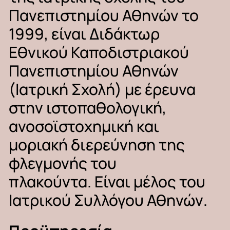
Πανεπιστημίου
Αθηνών
το
1999,
είναι
Διδάκτωρ
Εθνικού
Καποδιστριακού
Πανεπιστημίου
Αθηνών
(Ιατρική
Σχολή)
με
έρευνα
στην
ιστοπαθολογική,
ανοσοϊστοχημική
και
μοριακή
διερεύνηση
της
φλεγμονής
του
πλακούντα. Είναι
μέλος
του
Ιατρικού
Συλλόγου
Αθηνών.