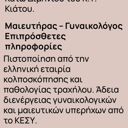
Κιάτου.
Μαιευτήρας
–
Γυναικολόγος
Επιπρόσθετες
πληροφορίες
Πιστοποίηση
από
την
ελληνική
εταιρία
κολποσκόπησης
και
παθολογίας
τραχήλου. Άδεια
διενέργειας
γυναικολογικών
και
μαιευτικών
υπερήχων
από
το
ΚΕΣΥ.