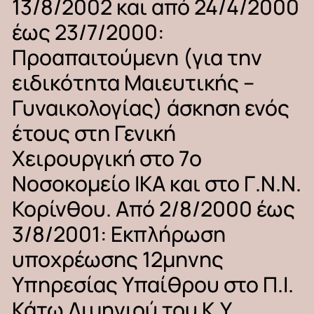
13/8/2002
και
από
24/4/2000
έως
23/7/2000:
Προαπαιτούμενη
(για
την
ειδικότητα
Μαιευτικής
–
Γυναικολογίας)
άσκηση
ενός
έτους
στη
Γενική
Χειρουργική
στο
7ο
Νοσοκομείο
ΙΚΑ
και
στο
Γ.Ν.Ν.
Κορίνθου. Aπό
2/8/2000
έως
3/8/2001:
Eκπλήρωση
υποχρέωσης
12μηνης
Υπηρεσίας
Υπαίθρου
στο
Π.Ι.
Κάτω
Διμηνιού
του
Κ.Υ.