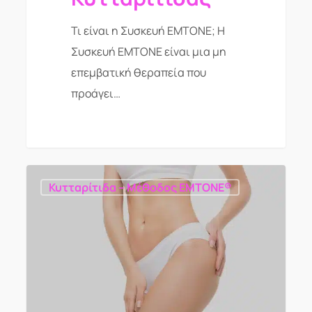
Τι είναι η Συσκευή EMTONE; Η
Συσκευή EMTONE είναι μια μη
επεμβατική θεραπεία που
προάγει…
Κυτταρίτιδα – Μέθοδος EMTONE®