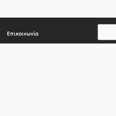
Επικοινωνία
Λεωφόρος
Κηφισίας
224,
Χαλάνδρι
152
31,
1ος
όροφος
Προβολή Χάρτη
Τηλ:
210
6717760
E-mail:
info@innerbeauty.gr