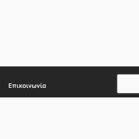
Επικοινωνία
Λεωφόρος
Κηφισίας
224,
Χαλάνδρι
152
31,
1ος
όροφος
Προβολή Χάρτη