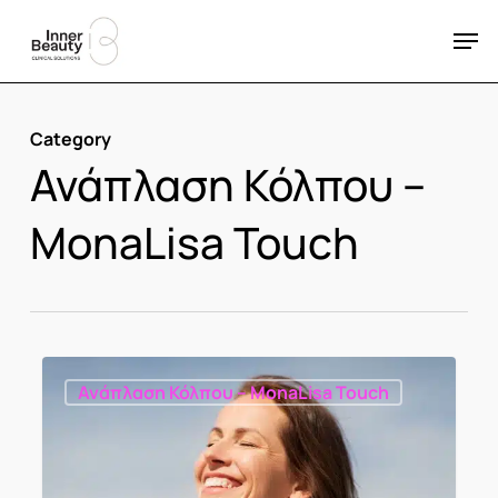
Skip
Men
to
Close
main
Menu
content
Category
Ανάπλαση Κόλπου –
MonaLisa Touch
Ανάπλαση Κόλπου – MonaLisa Touch